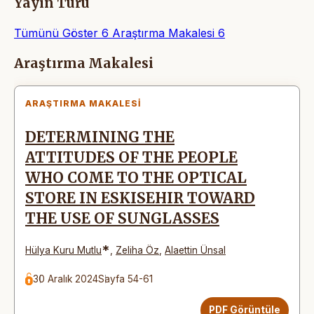
Yayın Türü
Tümünü Göster
6
Araştırma Makalesi
6
Makaleler
Araştırma Makalesi
ARAŞTIRMA MAKALESI
DETERMINING THE
ATTITUDES OF THE PEOPLE
WHO COME TO THE OPTICAL
STORE IN ESKISEHIR TOWARD
THE USE OF SUNGLASSES
*
Hülya Kuru Mutlu
,
Zeliha Öz
,
Alaettin Ünsal
30 Aralık 2024
Sayfa 54-61
PDF Görüntüle