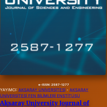
e-ISSN: 2587-1277
YAYIMCI:
AKSARAY ÜNİVERSİTESİ
-
AKSARAY
ÜNİVERSİTESİ FEN BİLİMLERİ ENSTİTÜSÜ
Aksaray University Journal of