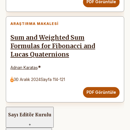
PDF Görüntüle
ARAŞTIRMA MAKALESI
Sum and Weighted Sum
Formulas for Fibonacci and
Lucas Quaternions
*
Adnan Karataş
30 Aralık 2024
Sayfa 114-121
PDF Görüntüle
Sayı Editör Kurulu
+