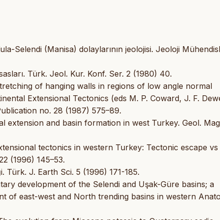
la-Selendi (Manisa) dolaylarının jeolojisi. Jeoloji Mühendisl
asları. Türk. Jeol. Kur. Konf. Ser. 2 (1980) 40.
stretching of hanging walls in regions of low angle normal
inental Extensional Tectonics (eds M. P. Coward, J. F. Dew
Publication no. 28 (1987) 575–89.
tal extension and basin formation in west Turkey. Geol. Mag
extensional tectonics in western Turkey: Tectonic escape vs
 22 (1996) 145–53.
i. Türk. J. Earth Sci. 5 (1996) 171-185.
ntary development of the Selendi and Uşak-Güre basins; a
nt of east-west and North trending basins in western Anatol