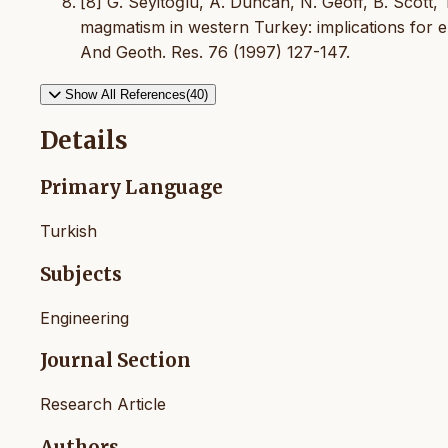
[8] G. Seyitoğlu, A. Duncan, N. Geoff, B. Scott
magmatism in western Turkey: implications for en
And Geoth. Res. 76 (1997) 127-147.
Show All References(40)
Details
Primary Language
Turkish
Subjects
Engineering
Journal Section
Research Article
Authors