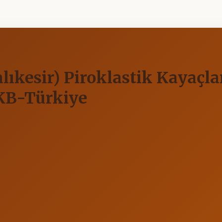
ıkesir) Piroklastik Kayaçlar
 KB-Türkiye