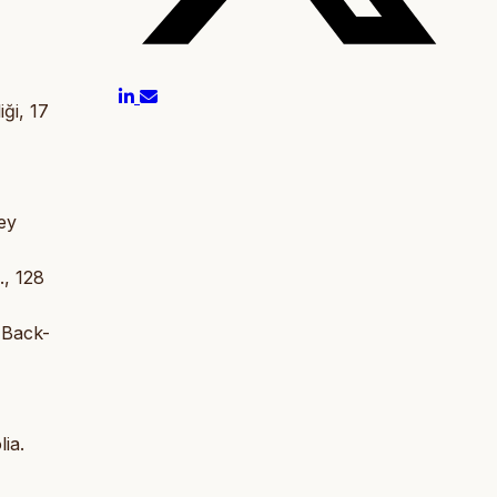
iği, 17
ey
., 128
 Back-
ia.