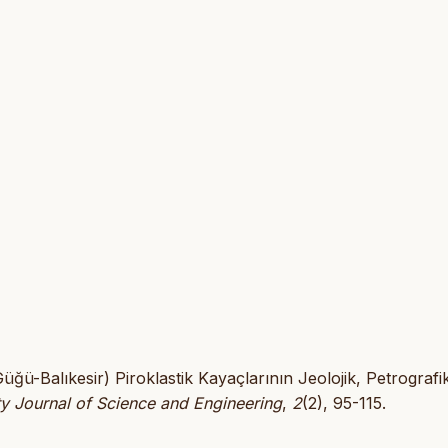
üğü-Balıkesir) Piroklastik Kayaçlarının Jeolojik, Petrografi
ty Journal of Science and Engineering
,
2
(2), 95-115.