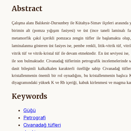
Abstract
Çalışma alanı Balıkesir-Dursunbey ile Kütahya-Simav ilçeleri arasında 
birimin alt (pomza yığışım fasiyesi) ve üst (ince taneli laminalı fas
metamorfik çakıl içerikli pomzaca zengin tüfler ile başlamakta olup,
laminalanma gösteren üst fasiyes ise, pembe renkli, litik-vitrik tüf, vitri
vitrik tüf ve vitrik-kristal tüf ile devam etmektedir. En üst seviyesi ise, 
ile son bulmaktadır.
Civanadağ tüflerinin petrografik
incelemelerinde s
dasit bileşimli kalkalkalen karakterli özelliğe sahip Civanadağ tüfle
kristallenmenin önemli bir rol oynadığını, bu kristallenmenin başlıca 
diyagramındaki yüksek K ve Rb içeriği, kabuk kirlenmesi ve magma karış
Keywords
Güğü
Petrografi
Civanadağ tüfleri