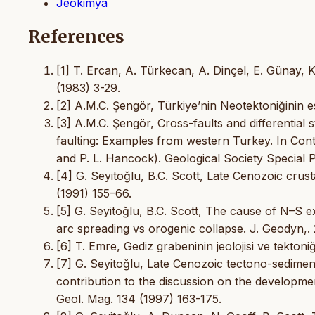
Jeokimya
References
[1] T. Ercan, A. Türkecan, A. Dinçel, E. Günay, Ku
(1983) 3-29.
[2] A.M.C. Şengör, Türkiye’nin Neotektoniğinin es
[3] A.M.C. Şengör, Cross-faults and differential 
faulting: Examples from western Turkey. In Cont
and P. L. Hancock). Geological Society Special 
[4] G. Seyitoğlu, B.C. Scott, Late Cenozoic crus
(1991) 155–66.
[5] G. Seyitoğlu, B.C. Scott, The cause of N–S 
arc spreading vs orogenic collapse. J. Geodyn,.
[6] T. Emre, Gediz grabeninin jeolojisi ve tektoniğ
[7] G. Seyitoğlu, Late Cenozoic tectono-sedime
contribution to the discussion on the developme
Geol. Mag. 134 (1997) 163-175.