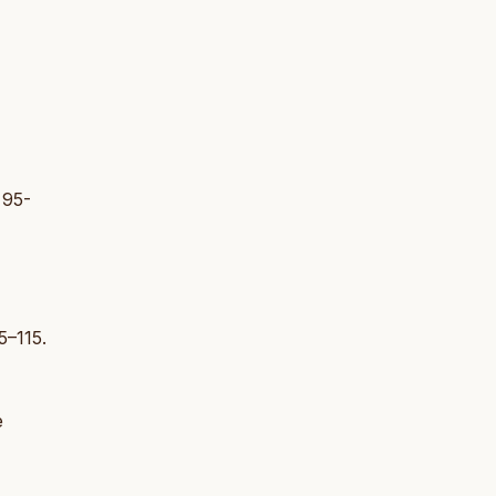
 95-
5–115.
e