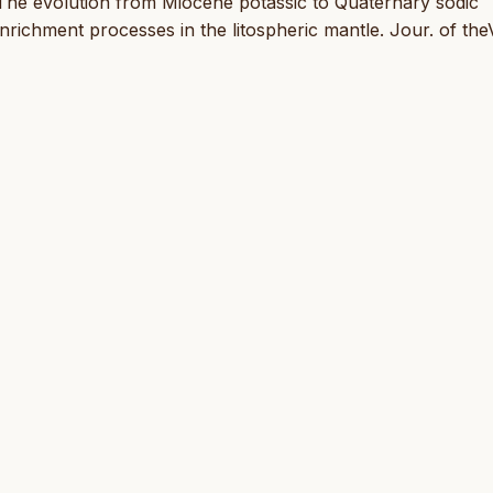
, The evolution from Miocene potassic to Quaternary sodic
richment processes in the litospheric mantle. Jour. of the