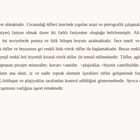
yer almaktadır
.
Civanadağ tüfleri üzerinde yapılan arazi ve petrografik çalışmal
iyes) fasiyes olmak üzere iki farklı fasiyesten oluştuğu belirlenmiştir. Alt
 üst seviyelerde pomza ve litik bileşen boyutu azalmaktadır. İnce taneli ve
k tüfler ve beyazımsı gri renkli litik-vitrik tüfler ile başlamaktadır. Beyaz renkli
yeşil renkli bol biyotitli kristal-vitrik tüfler ile temsil edilmektedir. Tüfler, ag
aptanan pirojen mineraller; kuvars +sanidin +plajioklas +biyotit ±amfiboldür.
rinin ana oksit, iz ve nadir toprak element içerikleri tüfün gelişiminde fra
K-feldispat ve plajiyoklas tarafından kontrol edildiğini göstermektedir. Ayrıc
ımının varlığına işaret etmektedir.