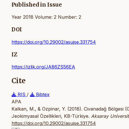
Published in Issue
Year 2018 Volume: 2 Number: 2
DOI
https://doi.org/10.29002/asujse.331754
IZ
https://izlik.org/JA86ZS56EA
Cite
RIS
/
Bibtex
APA
Kalkan, M., & Ozpinar, Y. (2018). Civanadağ Bölgesi (G
Jeokimyasal Özellikleri, KB-Türkiye.
Aksaray Universi
https://doi.org/10.29002/asujse.331754