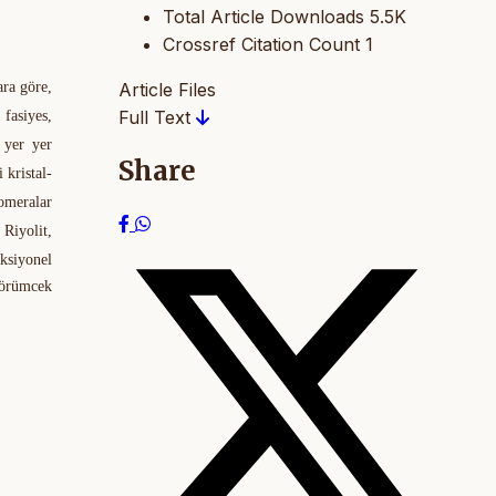
Total Article Downloads
5.5K
Crossref Citation Count
1
ara göre,
Article Files
Full Text
 fasiyes,
 yer yer
Share
 kristal-
lomeralar
Riyolit,
ksiyonel
a örümcek