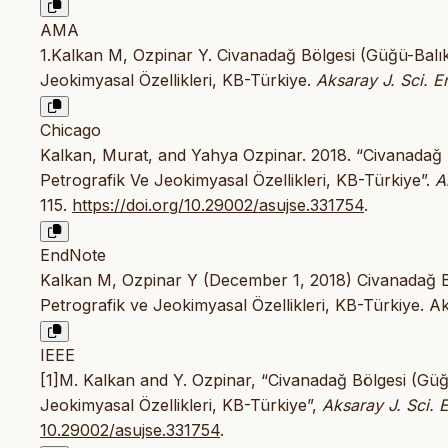
AMA
1.Kalkan M, Ozpinar Y. Civanadağ Bölgesi (Güğü-Balıkes
Jeokimyasal Özellikleri, KB-Türkiye.
Aksaray J. Sci. E
Chicago
Kalkan, Murat, and Yahya Ozpinar. 2018. “Civanadağ Bö
Petrografik Ve Jeokimyasal Özellikleri, KB-Türkiye”.
A
115.
https://doi.org/10.29002/asujse.331754
.
EndNote
Kalkan M, Ozpinar Y (December 1, 2018) Civanadağ Böl
Petrografik ve Jeokimyasal Özellikleri, KB-Türkiye. A
IEEE
[1]M. Kalkan and Y. Ozpinar, “Civanadağ Bölgesi (Güğü-
Jeokimyasal Özellikleri, KB-Türkiye”,
Aksaray J. Sci. 
10.29002/asujse.331754
.