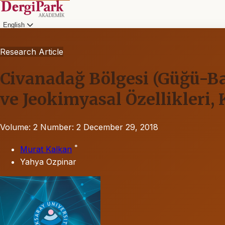
English
Research Article
Civanadağ Bölgesi (Güğü-Bal
ve Jeokimyasal Özellikleri,
Volume: 2
Number: 2
December 29, 2018
*
Murat Kalkan
Yahya Ozpinar